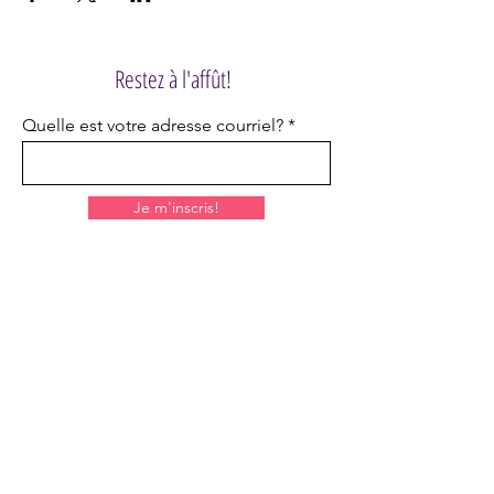
Restez à l'affût!
Quelle est votre adresse courriel?
Je m'inscris!
HORAIRE
Lundi et mardi: Fermé
Mercredi: 17h à 22h
Jeudi: 17h à 22h