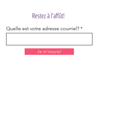
Restez à l'affût!
Quelle est votre adresse courriel?
Je m'inscris!
HORAIRE
Lundi et mardi: Fermé
Mercredi: 17h à 22h
Jeudi: 17h à 22h
Vendredi: 15h à minuit